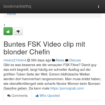
Home
bookmarklethq
Togg
navi
Home
1
Buntes FSK Video clip mit
blonder Chefin
minerz210cim4
390 days ago
News
Discuss
Gibt es was besseres wie die versauten FSK Filme? Damit guy
das echt begreift, langt häufig ein schneller Ausflug auf der
größten Tuben Seite der Welt. Extrem bildhübsche Weiber
werden dort hammerhart rangenommen. Man muss erlebt haben,
wie oberaffentittengeil viele scharfe Novice Women beim Bumsen
Gasoline geben. Da kann male
https://pornograb.com/
Comments
Who Upvoted