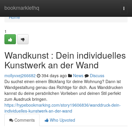
Home
bookmarklethq
Togg
navi
Home
1
Wandkunst : Dein individuelles
Kunstwerk an der Wand
mollyvxej266682
394 days ago
News
Discuss
Du suchst einen einem Blickfang für deine Wohnung? Dann ist
Wandgestaltung genau das Richtige für dich. Aus Wanddrucken
kannst du deine persönlichen Vorlieben und deinen Stil perfekt
zum Ausdruck bringen.
https://hypebookmarking.com/story19606836/wanddruck-dein-
individuelles-kunstwerk-an-der-wand
Comments
Who Upvoted