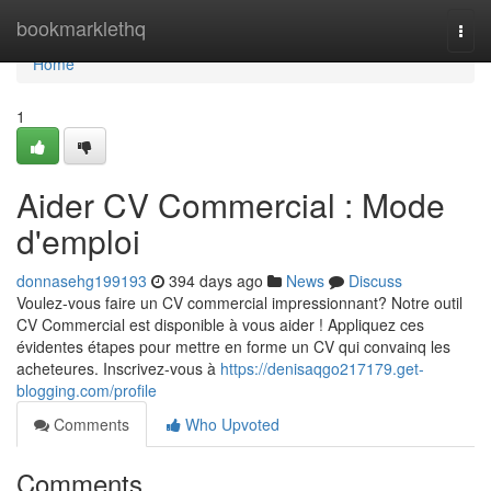
Home
bookmarklethq
Togg
navi
Home
1
Aider CV Commercial : Mode
d'emploi
donnasehg199193
394 days ago
News
Discuss
Voulez-vous faire un CV commercial impressionnant? Notre outil
CV Commercial est disponible à vous aider ! Appliquez ces
évidentes étapes pour mettre en forme un CV qui convainq les
acheteures. Inscrivez-vous à
https://denisaqgo217179.get-
blogging.com/profile
Comments
Who Upvoted
Comments