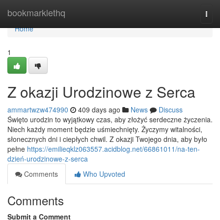
Home
bookmarklethq
Togg
navi
Home
1
Z okazji Urodzinowe z Serca
ammartwzw474990
409 days ago
News
Discuss
Święto urodzin to wyjątkowy czas, aby złożyć serdeczne życzenia.
Niech każdy moment będzie uśmiechnięty. Życzymy witalności,
słonecznych dni i ciepłych chwil. Z okazji Twojego dnia, aby było
pełne
https://emilieqklz063557.acidblog.net/66861011/na-ten-
dzień-urodzinowe-z-serca
Comments
Who Upvoted
Comments
Submit a Comment