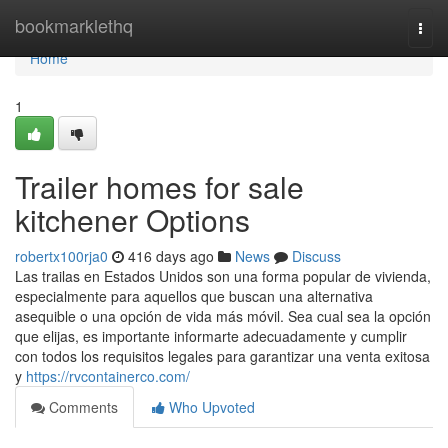
Home
bookmarklethq
Togg
navi
Home
1
Trailer homes for sale
kitchener Options
robertx100rja0
416 days ago
News
Discuss
Las trailas en Estados Unidos son una forma popular de vivienda,
especialmente para aquellos que buscan una alternativa
asequible o una opción de vida más móvil. Sea cual sea la opción
que elijas, es importante informarte adecuadamente y cumplir
con todos los requisitos legales para garantizar una venta exitosa
y
https://rvcontainerco.com/
Comments
Who Upvoted