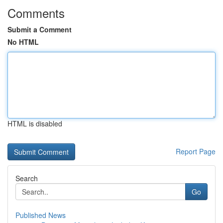
Comments
Submit a Comment
No HTML
HTML is disabled
Report Page
Search
Go
Published News