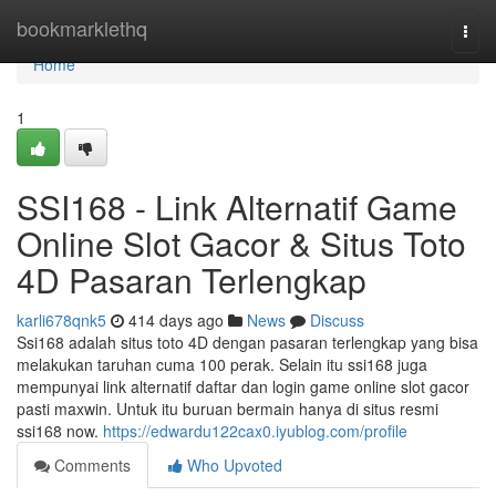
Home
bookmarklethq
Togg
navi
Home
1
SSI168 - Link Alternatif Game
Online Slot Gacor & Situs Toto
4D Pasaran Terlengkap
karli678qnk5
414 days ago
News
Discuss
Ssi168 adalah situs toto 4D dengan pasaran terlengkap yang bisa
melakukan taruhan cuma 100 perak. Selain itu ssi168 juga
mempunyai link alternatif daftar dan login game online slot gacor
pasti maxwin. Untuk itu buruan bermain hanya di situs resmi
ssi168 now.
https://edwardu122cax0.iyublog.com/profile
Comments
Who Upvoted