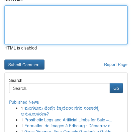
HTML is disabled
Report Page
Search
Go
Published News
1
ಮಂಗಳೂರು ಟೆಂಪೊ ಟ್ರಾವೆಲರ್: ನಗರ ಸಂಚಾರಕ್ಕೆ
ಅನುಕೂಲಕರವಾ?
1
Prosthetic Legs and Artificial Limbs for Sale –...
1
Formation de images à Fribourg : Démarrez d...
1
Grow Greener: Your Organic Gardening Guide