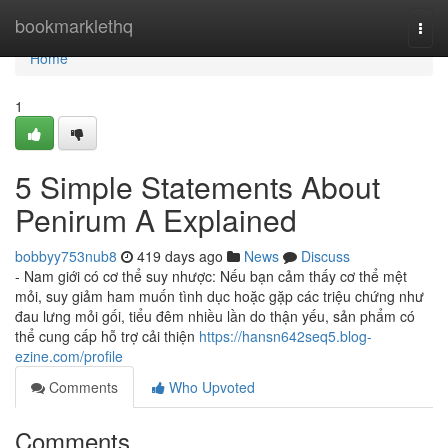
Home
bookmarklethq
Togg
navi
Home
1
5 Simple Statements About
Penirum A Explained
bobbyy753nub8
419 days ago
News
Discuss
- Nam giới có cơ thể suy nhược: Nếu bạn cảm thấy cơ thể mệt
mỏi, suy giảm ham muốn tình dục hoặc gặp các triệu chứng như
đau lưng mỏi gối, tiểu đêm nhiều lần do thận yếu, sản phẩm có
thể cung cấp hỗ trợ cải thiện
https://hansn642seq5.blog-
ezine.com/profile
Comments
Who Upvoted
Comments