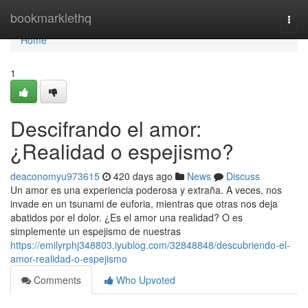
Home
bookmarklethq
Togg
navi
Home
1
Descifrando el amor:
¿Realidad o espejismo?
deaconomyu973615
420 days ago
News
Discuss
Un amor es una experiencia poderosa y extraña. A veces, nos
invade en un tsunami de euforia, mientras que otras nos deja
abatidos por el dolor. ¿Es el amor una realidad? O es
simplemente un espejismo de nuestras
https://emilyrphj348803.iyublog.com/32848848/descubriendo-el-
amor-realidad-o-espejismo
Comments
Who Upvoted