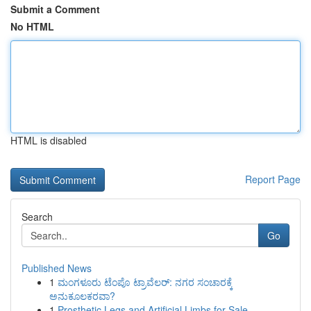
Submit a Comment
No HTML
HTML is disabled
Report Page
Search
Go
Published News
1
ಮಂಗಳೂರು ಟೆಂಪೊ ಟ್ರಾವೆಲರ್: ನಗರ ಸಂಚಾರಕ್ಕೆ
ಅನುಕೂಲಕರವಾ?
1
Prosthetic Legs and Artificial Limbs for Sale –...