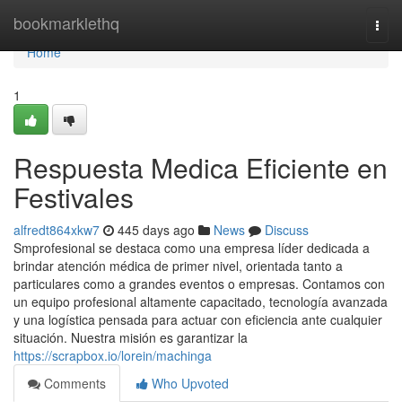
Home
bookmarklethq
Togg
navi
Home
1
Respuesta Medica Eficiente en
Festivales
alfredt864xkw7
445 days ago
News
Discuss
Smprofesional se destaca como una empresa líder dedicada a
brindar atención médica de primer nivel, orientada tanto a
particulares como a grandes eventos o empresas. Contamos con
un equipo profesional altamente capacitado, tecnología avanzada
y una logística pensada para actuar con eficiencia ante cualquier
situación. Nuestra misión es garantizar la
https://scrapbox.io/lorein/machinga
Comments
Who Upvoted