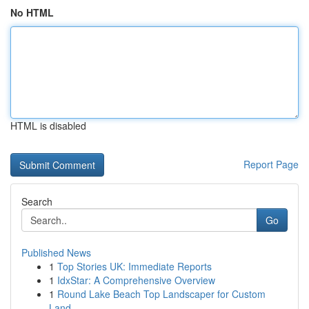
No HTML
HTML is disabled
Report Page
Search
Go
Published News
1
Top Stories UK: Immediate Reports
1
IdxStar: A Comprehensive Overview
1
Round Lake Beach Top Landscaper for Custom
Land...