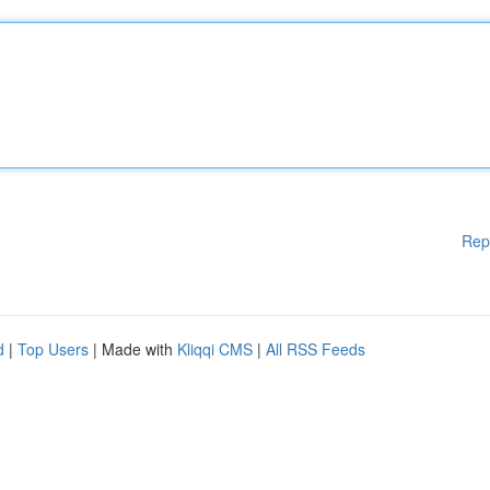
Rep
d
|
Top Users
| Made with
Kliqqi CMS
|
All RSS Feeds