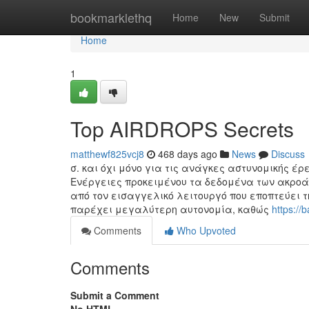
Home
bookmarklethq
Home
New
Submit
Home
1
Top AIRDROPS Secrets
matthewf825vcj8
468 days ago
News
Discuss
σ. και όχι μόνο για τις ανάγκες αστυνομικής έ
Ενέργειες προκειμένου τα δεδομένα των ακροάσ
από τον εισαγγελικό λειτουργό που εποπτεύει τ
παρέχει μεγαλύτερη αυτονομία, καθώς
https://
Comments
Who Upvoted
Comments
Submit a Comment