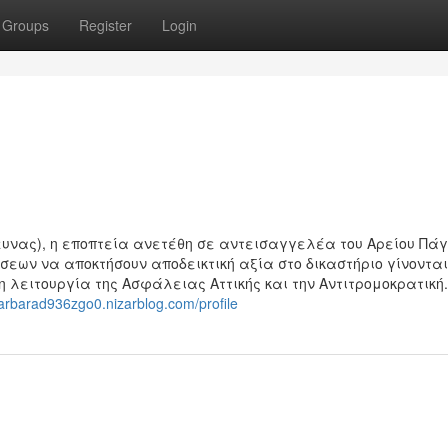
Groups
Register
Login
ρευνας), η εποπτεία ανετέθη σε αντεισαγγελέα του Αρείου Πάγ
εων να αποκτήσουν αποδεικτική αξία στο δικαστήριο γίνονται
η λειτουργία της Ασφάλειας Αττικής και την Αντιτρομοκρατική.
barbarad936zgo0.nizarblog.com/profile