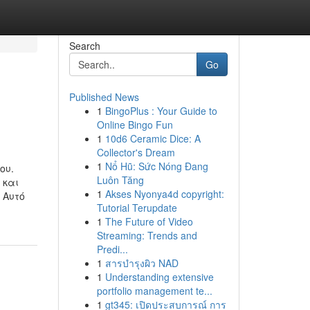
Search
Go
Published News
1
BingoPlus : Your Guide to
Online Bingo Fun
1
10d6 Ceramic Dice: A
Collector's Dream
1
Nổ Hũ: Sức Nóng Đang
ου.
Luôn Tăng
 και
1
Akses Nyonya4d copyright:
 Αυτό
Tutorial Terupdate
1
The Future of Video
Streaming: Trends and
Predi...
1
สารบำรุงผิว NAD
1
Understanding extensive
portfolio management te...
1
gt345: เปิดประสบการณ์ การ