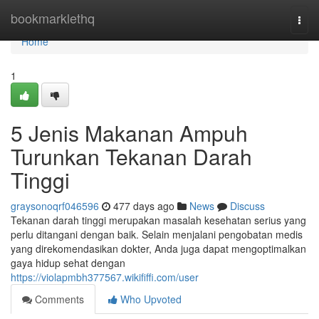
Home
bookmarklethq
Togg
navi
Home
1
5 Jenis Makanan Ampuh
Turunkan Tekanan Darah
Tinggi
graysonoqrf046596
477 days ago
News
Discuss
Tekanan darah tinggi merupakan masalah kesehatan serius yang
perlu ditangani dengan baik. Selain menjalani pengobatan medis
yang direkomendasikan dokter, Anda juga dapat mengoptimalkan
gaya hidup sehat dengan
https://violapmbh377567.wikififfi.com/user
Comments
Who Upvoted