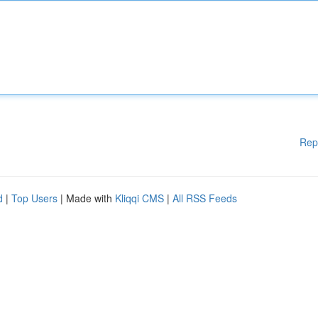
Rep
d
|
Top Users
| Made with
Kliqqi CMS
|
All RSS Feeds