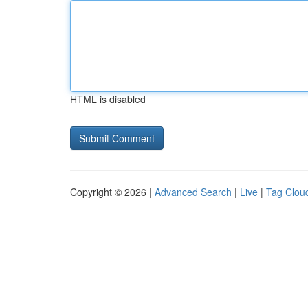
HTML is disabled
Copyright © 2026 |
Advanced Search
|
Live
|
Tag Clou