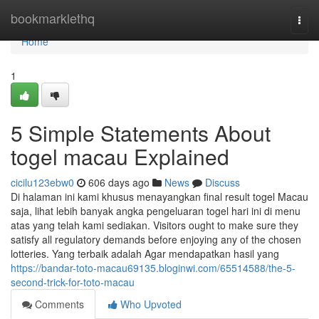
Home
bookmarklethq
Togg
navi
Home
1
5 Simple Statements About
togel macau Explained
cicilu123ebw0
606 days ago
News
Discuss
Di halaman ini kami khusus menayangkan final result togel Macau
saja, lihat lebih banyak angka pengeluaran togel hari ini di menu
atas yang telah kami sediakan. Visitors ought to make sure they
satisfy all regulatory demands before enjoying any of the chosen
lotteries. Yang terbaik adalah Agar mendapatkan hasil yang
https://bandar-toto-macau69135.bloginwi.com/65514588/the-5-
second-trick-for-toto-macau
Comments
Who Upvoted