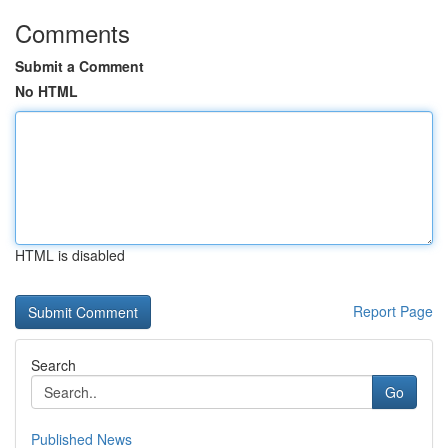
Comments
Submit a Comment
No HTML
HTML is disabled
Report Page
Search
Go
Published News