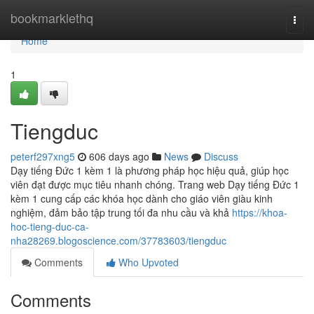
Home
bookmarklethq
Togg
navi
Home
1
Tiengduc
peterf297xng5
606 days ago
News
Discuss
Dạy tiếng Đức 1 kèm 1 là phương pháp học hiệu quả, giúp học
viên đạt được mục tiêu nhanh chóng. Trang web Dạy tiếng Đức 1
kèm 1 cung cấp các khóa học dành cho giáo viên giàu kinh
nghiệm, đảm bảo tập trung tối đa nhu cầu và khả
https://khoa-
hoc-tieng-duc-ca-
nha28269.blogoscience.com/37783603/tiengduc
Comments
Who Upvoted
Comments