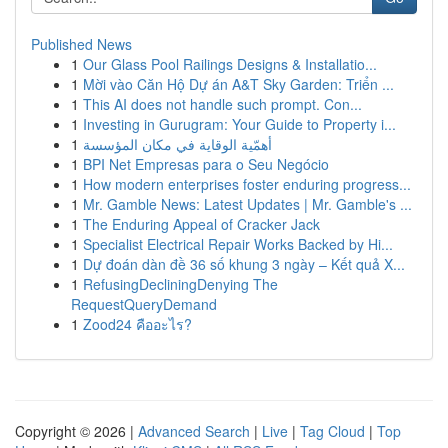
Published News
1
Our Glass Pool Railings Designs & Installatio...
1
Mời vào Căn Hộ Dự án A&T Sky Garden: Triển ...
1
This AI does not handle such prompt. Con...
1
Investing in Gurugram: Your Guide to Property i...
1
أهمّية الوقاية في مكان المؤسسة
1
BPI Net Empresas para o Seu Negócio
1
How modern enterprises foster enduring progress...
1
Mr. Gamble News: Latest Updates | Mr. Gamble's ...
1
The Enduring Appeal of Cracker Jack
1
Specialist Electrical Repair Works Backed by Hi...
1
Dự đoán dàn đề 36 số khung 3 ngày – Kết quả X...
1
RefusingDecliningDenying The
RequestQueryDemand
1
Zood24 คืออะไร?
Copyright © 2026 |
Advanced Search
|
Live
|
Tag Cloud
|
Top