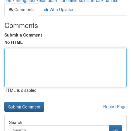
untuk-mengatasi-kecanduan-judi-online-solusi-terbaik-dari-ich
Comments
Who Upvoted
Comments
Submit a Comment
No HTML
HTML is disabled
Report Page
Search
Go