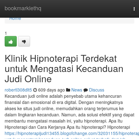
Home
bookmarklethq
To
na
Home
1
Klinik Hipnoterapi Terdekat
untuk Mengatasi Kecanduan
Judi Online
robertl308dlt5
609 days ago
News
Discuss
Kecanduan judi online adalah penyebab utama kehancuran
finansial dan emosional di era digital. Dengan meningkatnya
akses ke situs judi online, memudahkan orang terjerumus ke
dalam lingkaran kecanduan. Namun, ada solusi efektif yang dapat
membantu mengatasi masalah ini, yaitu hipnoterapi. Apa Itu
Hipnoterapi dan Cara Kerjanya Apa itu hipnoterapi? Hipnoterapi
https://hipnoterapijudi13455.blogofchange.com/32031155/hipnoterap