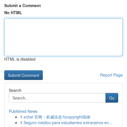
Submit a Comment
No HTML
HTML is disabled
Report Page
Search
Go
Published News
1
xchat 官网：权威信息与copyright指南
1
Seguro médico para estudiantes extranjeros en...