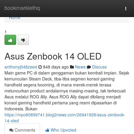
Home
bookmarklethq
Togg
navi
Home
1
Asus Zenbook 14 OLED
anthonyj048zee4
848 days ago
News
Discuss
Main game PC di dalam genggaman bukan kembali impian. Sejak
kemunculan Steam Deck, tiba-tiba segmen konsol gaming
handheld segera booming, di mana merek-merek terasa
meluncurkan product andalannya masing-masing, tak terkecuali
Asus melalui ROG Ally. Asus ROG Ally dapat dibilang menjadi
konsol gaming handheld pertama yang resmi dipasarkan di
Indonesia. Bukan
https://mpo80899741.blog2news.com/26941928/asus-zenbook-
14-oled
Comments
Who Upvoted