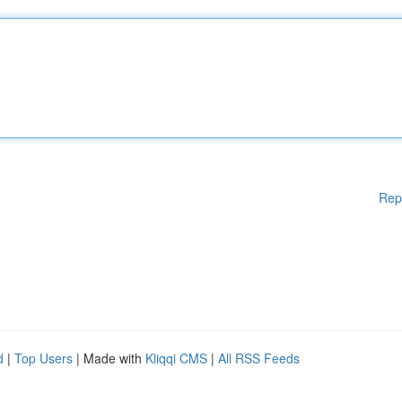
Rep
d
|
Top Users
| Made with
Kliqqi CMS
|
All RSS Feeds